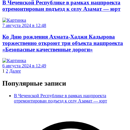
В Чеченской Республике в рамках нацпроекта
отремонтирован подъезд к селу Азамат — юрт
7 августа 2024 в 12:48
Ко Дню рождения Ахмата-Хаджи Кадырова
торжественно откроют три объекта нацпроекта
«Безопасные качественные дороги»
6 августа 2024 в 12:49
Навигация
1
2
Далее
по
Популярные записи
записям
В Чеченской Республике в рамках нацпроекта
отремонтирован подъезд к селу Азамат — юрт